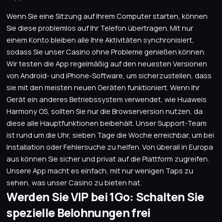
Wenn Sie eine Sitzung auf Ihrem Computer starten, können
Sie diese problemlos auf Ihr Telefon übertragen. Mit nur
einem Konto bleiben alle Ihre Aktivitäten synchronisiert,
sodass Sie unser Casino ohne Probleme genießen können.
Wir testen die App regelmäßig auf den neuesten Versionen
von Android- und iPhone-Software, um sicherzustellen, dass
sie mit den meisten neuen Geräten funktioniert. Wenn Ihr
Gerät ein anderes Betriebssystem verwendet, wie Huaweis
Harmony OS, sollten Sie nur die Browserversion nutzen, da
diese alle Hauptfunktionen beibehält. Unser Support-Team
ist rund um die Uhr, sieben Tage die Woche erreichbar, um bei
Installation oder Fehlersuche zu helfen. Von überall in Europa
aus können Sie sicher und privat auf die Plattform zugreifen.
Unsere App macht es einfach, mit nur wenigen Taps zu
sehen, was unser Casino zu bieten hat.
Werden Sie VIP bei 1Go: Schalten Sie
spezielle Belohnungen frei