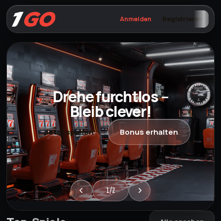
Anmelden
Registrieren
Drehe furchtlos –
Bleib clever!
Jetzt spielen
Bonus erhalten
1/2