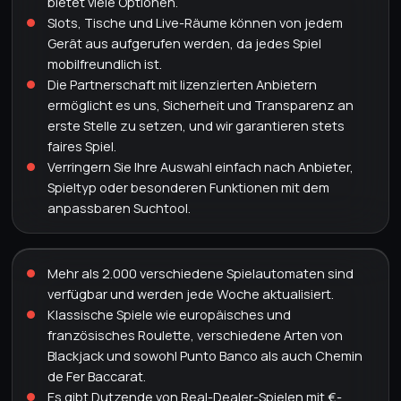
bietet viele Optionen.
Slots, Tische und Live-Räume können von jedem
Gerät aus aufgerufen werden, da jedes Spiel
mobilfreundlich ist.
Die Partnerschaft mit lizenzierten Anbietern
ermöglicht es uns, Sicherheit und Transparenz an
erste Stelle zu setzen, und wir garantieren stets
faires Spiel.
Verringern Sie Ihre Auswahl einfach nach Anbieter,
Spieltyp oder besonderen Funktionen mit dem
anpassbaren Suchtool.
Mehr als 2.000 verschiedene Spielautomaten sind
verfügbar und werden jede Woche aktualisiert.
Klassische Spiele wie europäisches und
französisches Roulette, verschiedene Arten von
Blackjack und sowohl Punto Banco als auch Chemin
de Fer Baccarat.
Es gibt Dutzende von Real-Dealer-Spielen mit €-