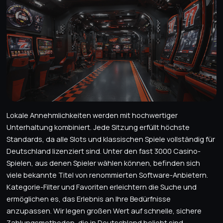
Lokale Annehmlichkeiten werden mit hochwertiger
Unterhaltung kombiniert. Jede Sitzung erfüllt höchste
Standards, da alle Slots und klassischen Spiele vollständig für
Deutschland lizenziert sind. Unter den fast 3000 Casino-
Spielen, aus denen Spieler wählen können, befinden sich
viele bekannte Titel von renommierten Software-Anbietern.
Kategorie-Filter und Favoriten erleichtern die Suche und
ermöglichen es, das Erlebnis an Ihre Bedürfnisse
anzupassen. Wir legen großen Wert auf schnelle, sichere
Zahlungsmethoden, die in Deutschland beliebt sind.