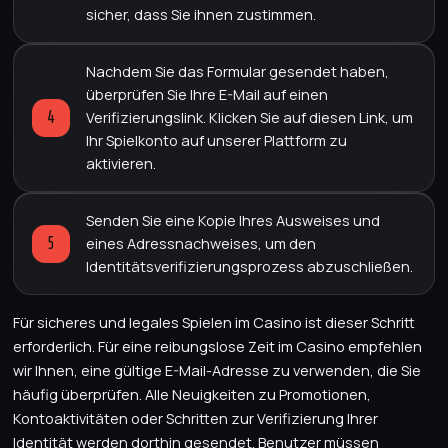
sicher, dass Sie ihnen zustimmen.
Nachdem Sie das Formular gesendet haben,
überprüfen Sie Ihre E-Mail auf einen
Verifizierungslink. Klicken Sie auf diesen Link, um
Ihr Spielkonto auf unserer Plattform zu
aktivieren.
Senden Sie eine Kopie Ihres Ausweises und
eines Adressnachweises, um den
Identitätsverifizierungsprozess abzuschließen.
Für sicheres und legales Spielen im Casino ist dieser Schritt
erforderlich. Für eine reibungslose Zeit im Casino empfehlen
wir Ihnen, eine gültige E-Mail-Adresse zu verwenden, die Sie
häufig überprüfen. Alle Neuigkeiten zu Promotionen,
Kontoaktivitäten oder Schritten zur Verifizierung Ihrer
Identität werden dorthin gesendet. Benutzer müssen