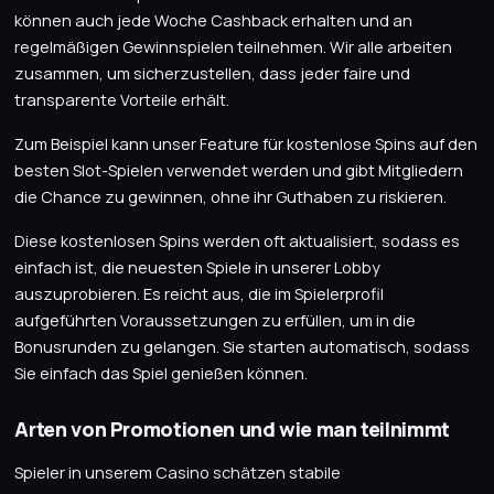
können auch jede Woche Cashback erhalten und an
regelmäßigen Gewinnspielen teilnehmen. Wir alle arbeiten
zusammen, um sicherzustellen, dass jeder faire und
transparente Vorteile erhält.
Zum Beispiel kann unser Feature für kostenlose Spins auf den
besten Slot-Spielen verwendet werden und gibt Mitgliedern
die Chance zu gewinnen, ohne ihr Guthaben zu riskieren.
Diese kostenlosen Spins werden oft aktualisiert, sodass es
einfach ist, die neuesten Spiele in unserer Lobby
auszuprobieren. Es reicht aus, die im Spielerprofil
aufgeführten Voraussetzungen zu erfüllen, um in die
Bonusrunden zu gelangen. Sie starten automatisch, sodass
Sie einfach das Spiel genießen können.
Arten von Promotionen und wie man teilnimmt
Spieler in unserem Casino schätzen stabile