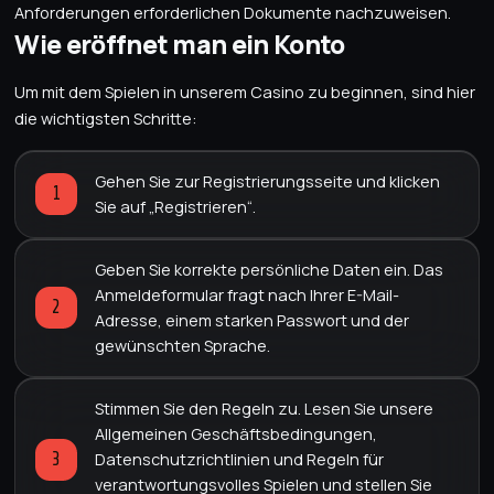
Anforderungen erforderlichen Dokumente nachzuweisen.
Wie eröffnet man ein Konto
Um mit dem Spielen in unserem Casino zu beginnen, sind hier
die wichtigsten Schritte:
Gehen Sie zur Registrierungsseite und klicken
Sie auf „Registrieren“.
Geben Sie korrekte persönliche Daten ein. Das
Anmeldeformular fragt nach Ihrer E-Mail-
Adresse, einem starken Passwort und der
gewünschten Sprache.
Stimmen Sie den Regeln zu. Lesen Sie unsere
Allgemeinen Geschäftsbedingungen,
Datenschutzrichtlinien und Regeln für
verantwortungsvolles Spielen und stellen Sie