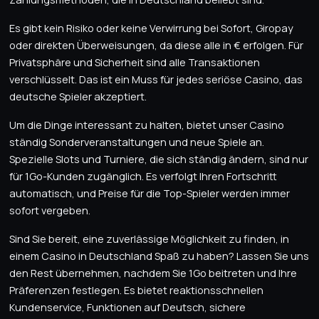
Es gibt kein Risiko oder keine Verwirrung bei Sofort, Giropay
oder direkten Überweisungen, da diese alle in € erfolgen. Für
Privatsphäre und Sicherheit sind alle Transaktionen
verschlüsselt. Das ist ein Muss für jedes seriöse Casino, das
deutsche Spieler akzeptiert.
Um die Dinge interessant zu halten, bietet unser Casino
ständig Sonderveranstaltungen und neue Spiele an.
Spezielle Slots und Turniere, die sich ständig ändern, sind nur
für 1Go-Kunden zugänglich. Es verfolgt Ihren Fortschritt
automatisch, und Preise für die Top-Spieler werden immer
sofort vergeben.
Sind Sie bereit, eine zuverlässige Möglichkeit zu finden, in
einem Casino in Deutschland Spaß zu haben? Lassen Sie uns
den Rest übernehmen, nachdem Sie 1Go beitreten und Ihre
Präferenzen festlegen. Es bietet reaktionsschnellen
Kundenservice, Funktionen auf Deutsch, sichere