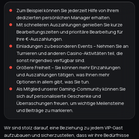
Zum Beispiel können Sie jederzeit Hilfe von Ihrem
dedizierten persönlichen Manager erhalten.
Mit schnelleren Auszahlungen genießen Sie kurze
Bearbeitungszeiten und prioritäre Bearbeitung für
Ihre €-Auszahlungen.
Einladungen zu besonderen Events – Nehmen Sie an
Turnieren und anderen Casino-Aktivitäten teil, die
sonst nirgendwo verfügbar sind.
Größere Freiheit – Sie können mehr Einzahlungen
und Auszahlungen tätigen, was Ihnen mehr
Optionen in allem gibt, was Sie tun.
Als Mitglied unserer Gaming-Community können Sie
sich auf personalisierte Geschenke und
Überraschungen freuen, um wichtige Meilensteine
und Beiträge zu markieren.
Wir sind stolz darauf, eine Beziehung zu jedem VIP-Gast
aufzubauen und sicherzustellen, dass wir ihre Bedürfnisse