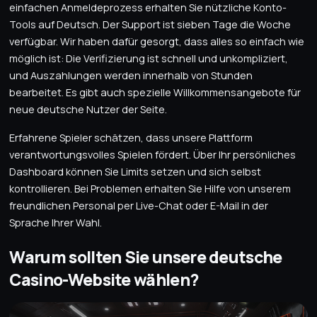
Risikokontrolle und die 18+-Richtlinie
einfachen Anmeldeprozess erhalten Sie nützliche Konto-
Tools auf Deutsch. Der Support ist sieben Tage die Woche
Erste Schritte
12
verfügbar. Wir haben dafür gesorgt, dass alles so einfach wie
möglich ist: Die Verifizierung ist schnell und unkompliziert,
Häufig gestellte Fragen
13
und Auszahlungen werden innerhalb von Stunden
bearbeitet. Es gibt auch spezielle Willkommensangebote für
neue deutsche Nutzer der Seite.
Erfahrene Spieler schätzen, dass unsere Plattform
verantwortungsvolles Spielen fördert. Über Ihr persönliches
Dashboard können Sie Limits setzen und sich selbst
kontrollieren. Bei Problemen erhalten Sie Hilfe von unserem
freundlichen Personal per Live-Chat oder E-Mail in der
Sprache Ihrer Wahl.
Warum sollten Sie unsere deutsche
Casino-Website wählen?