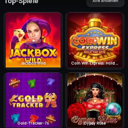
Top-Spiele
Alle ansehen
Jackbox-Wild
Coin Win Express: Hold The S
Gold-Tracker-7s
Gypsy Rose