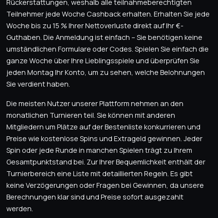
Rückerstattungen, weshalb alle teilnahmeberechtigten
Teilnehmer jede Woche Cashback erhalten. Erhalten Sie jede
Woche bis zu 15 % Ihrer Nettoverluste direkt auf Ihr €-
Guthaben. Die Anmeldung ist einfach – Sie benötigen keine
umständlichen Formulare oder Codes. Spielen Sie einfach die
ganze Woche über Ihre Lieblingsspiele und überprüfen Sie
jeden Montag Ihr Konto, um zu sehen, welche Belohnungen
Sie verdient haben.
Die meisten Nutzer unserer Plattform nehmen an den
monatlichen Turnieren teil. Sie können mit anderen
Mitgliedern um Plätze auf der Bestenliste konkurrieren und
Preise wie kostenlose Spins und Extrageld gewinnen. Jeder
Spin oder jede Runde in manchen Spielen trägt zu Ihrem
Gesamtpunktstand bei. Zur Ihrer Bequemlichkeit enthält der
Turnierbereich eine Liste mit detaillierten Regeln. Es gibt
keine Verzögerungen oder Fragen bei Gewinnen, da unsere
Berechnungen klar sind und Preise sofort ausgezahlt
werden.