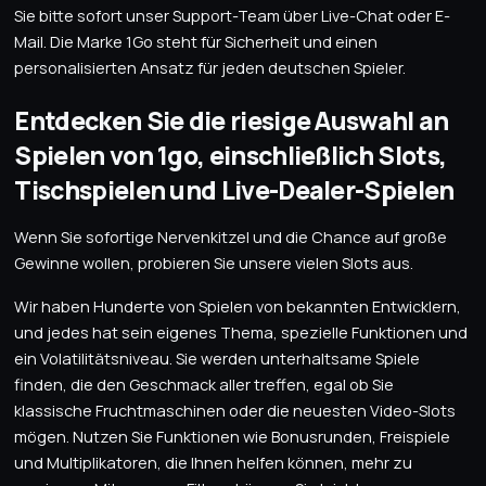
Sie bitte sofort unser Support-Team über Live-Chat oder E-
Mail. Die Marke 1Go steht für Sicherheit und einen
personalisierten Ansatz für jeden deutschen Spieler.
Entdecken Sie die riesige Auswahl an
Spielen von 1go, einschließlich Slots,
Tischspielen und Live-Dealer-Spielen
Wenn Sie sofortige Nervenkitzel und die Chance auf große
Gewinne wollen, probieren Sie unsere vielen Slots aus.
Wir haben Hunderte von Spielen von bekannten Entwicklern,
und jedes hat sein eigenes Thema, spezielle Funktionen und
ein Volatilitätsniveau. Sie werden unterhaltsame Spiele
finden, die den Geschmack aller treffen, egal ob Sie
klassische Fruchtmaschinen oder die neuesten Video-Slots
mögen. Nutzen Sie Funktionen wie Bonusrunden, Freispiele
und Multiplikatoren, die Ihnen helfen können, mehr zu